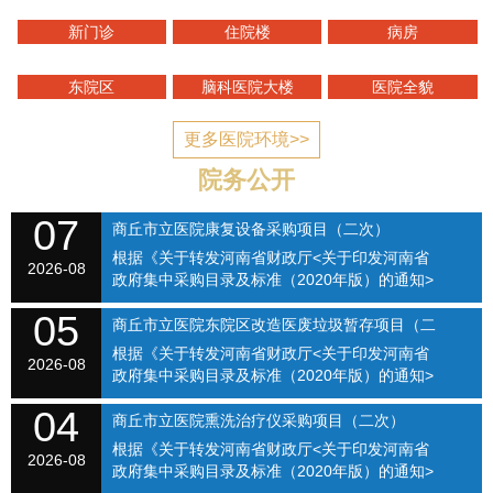
新门诊
住院楼
病房
东院区
脑科医院大楼
医院全貌
更多医院环境>>
院务公开
07
商丘市立医院康复设备采购项目（二次）
根据《关于转发河南省财政厅<关于印发河南省
SQSLYY2026-074
2026-08
政府集中采购目录及标准（2020年版）的通知>
的通知》（商财购〔2020〕1号）和《商丘市立
05
医院关于修订招标采购流程的通知》（商立院字
商丘市立医院东院区改造医废垃圾暂存项目（二
【2021】...
根据《关于转发河南省财政厅<关于印发河南省
次）（SQSLYY2026-075）
2026-08
政府集中采购目录及标准（2020年版）的通知>
的通知》（商财购〔2020〕1号）和《商丘市立
04
医院关于修订招标采购流程的通知》（商立院字
商丘市立医院熏洗治疗仪采购项目（二次）
【2021】...
根据《关于转发河南省财政厅<关于印发河南省
（SQSLYY2026-076）
2026-08
政府集中采购目录及标准（2020年版）的通知>
的通知》（商财购〔2020〕1号）和《商丘市立