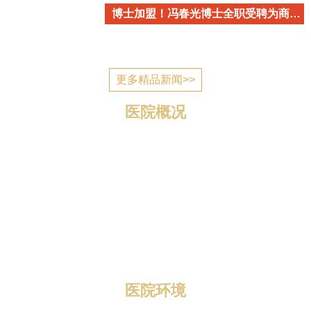
博士加盟！冯春光博士全职受聘为商丘市立医院心血管内科学术带头人
更多精品新闻>>
医院概况
商丘市立医院简介 商丘市立医院是国家为应对突发公
共卫生事件建设的一所公立医疗机构，2006年7月建成投
入使用，现已发展成为一所集医疗、教学、科研、预防、
康复、养老为一体的三级综合医院。 医院位于归德南路
与迎宾路交叉口，地理位置优越，区域优势明显，总规划
编制床位1400张，总占地面积1...
医院环境