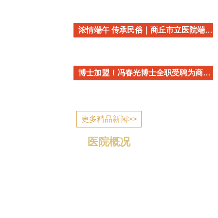
浓情端午 传承民俗｜商丘市立医院端午民俗主题活动温情开启
博士加盟！冯春光博士全职受聘为商丘市立医院心血管内科学术带头人
更多精品新闻>>
医院概况
商丘市立医院简介 商丘市立医院是国家为应对突发公
共卫生事件建设的一所公立医疗机构，2006年7月建成投
入使用，现已发展成为一所集医疗、教学、科研、预防、
康复、养老为一体的三级综合医院。 医院位于归德南路