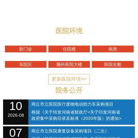
与迎宾路交叉口，地理位置优越，区域优势明显，总规划
编制床位1400张，总占地面积1...
医院环境
新门诊
住院楼
病房
东院区
脑科医院大楼
医院全貌
更多医院环境>>
院务公开
10
商丘市立医院医疗废物电动助力车采购项目
根据《关于转发河南省财政厅<关于印发河南省
（SQSLYY2026-082）
2026-08
政府集中采购目录及标准（2020年版）的通知>
的通知》（商财购〔2020〕1号）和《商丘市立
07
医院关于修订招标采购流程的通知》（商立院字
商丘市立医院康复设备采购项目（二次）
【2021】...