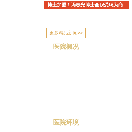
博士加盟！冯春光博士全职受聘为商丘市立医院心血管内科学术带头人
更多精品新闻>>
医院概况
商丘市立医院简介 商丘市立医院是国家为应对突发公
共卫生事件建设的一所公立医疗机构，2006年7月建成投
入使用，现已发展成为一所集医疗、教学、科研、预防、
康复、养老为一体的三级综合医院。 医院位于归德南路
与迎宾路交叉口，地理位置优越，区域优势明显，总规划
编制床位1400张，总占地面积1...
医院环境