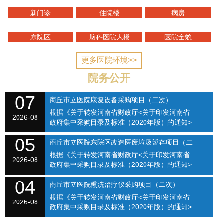
新门诊
住院楼
病房
东院区
脑科医院大楼
医院全貌
更多医院环境>>
院务公开
07
商丘市立医院康复设备采购项目（二次）
根据《关于转发河南省财政厅<关于印发河南省
SQSLYY2026-074
2026-08
政府集中采购目录及标准（2020年版）的通知>
的通知》（商财购〔2020〕1号）和《商丘市立
05
医院关于修订招标采购流程的通知》（商立院字
商丘市立医院东院区改造医废垃圾暂存项目（二
【2021】...
根据《关于转发河南省财政厅<关于印发河南省
次）（SQSLYY2026-075）
2026-08
政府集中采购目录及标准（2020年版）的通知>
的通知》（商财购〔2020〕1号）和《商丘市立
04
医院关于修订招标采购流程的通知》（商立院字
商丘市立医院熏洗治疗仪采购项目（二次）
【2021】...
根据《关于转发河南省财政厅<关于印发河南省
（SQSLYY2026-076）
2026-08
政府集中采购目录及标准（2020年版）的通知>
的通知》（商财购〔2020〕1号）和《商丘市立