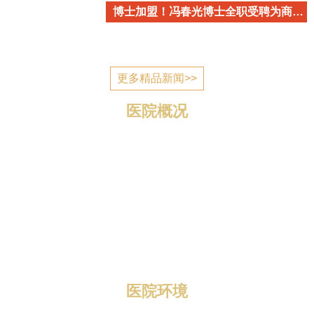
博士加盟！冯春光博士全职受聘为商丘市立医院心血管内科学术带头人
更多精品新闻>>
医院概况
商丘市立医院简介 商丘市立医院是国家为应对突发公
共卫生事件建设的一所公立医疗机构，2006年7月建成投
入使用，现已发展成为一所集医疗、教学、科研、预防、
康复、养老为一体的三级综合医院。 医院位于归德南路
与迎宾路交叉口，地理位置优越，区域优势明显，总规划
编制床位1400张，总占地面积1...
医院环境