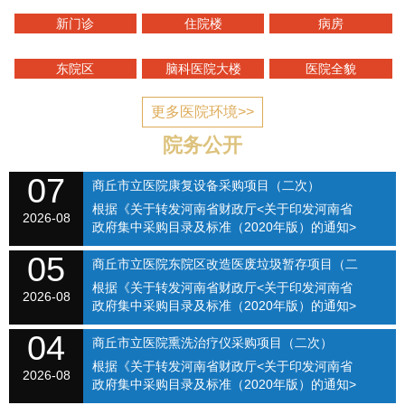
新门诊
住院楼
病房
东院区
脑科医院大楼
医院全貌
更多医院环境>>
院务公开
07
商丘市立医院康复设备采购项目（二次）
根据《关于转发河南省财政厅<关于印发河南省
SQSLYY2026-074
2026-08
政府集中采购目录及标准（2020年版）的通知>
的通知》（商财购〔2020〕1号）和《商丘市立
05
医院关于修订招标采购流程的通知》（商立院字
商丘市立医院东院区改造医废垃圾暂存项目（二
【2021】...
根据《关于转发河南省财政厅<关于印发河南省
次）（SQSLYY2026-075）
2026-08
政府集中采购目录及标准（2020年版）的通知>
的通知》（商财购〔2020〕1号）和《商丘市立
04
医院关于修订招标采购流程的通知》（商立院字
商丘市立医院熏洗治疗仪采购项目（二次）
【2021】...
根据《关于转发河南省财政厅<关于印发河南省
（SQSLYY2026-076）
2026-08
政府集中采购目录及标准（2020年版）的通知>
的通知》（商财购〔2020〕1号）和《商丘市立