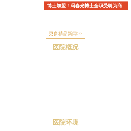
博士加盟！冯春光博士全职受聘为商丘市立医院心血管内科学术带头人
更多精品新闻>>
医院概况
商丘市立医院简介 商丘市立医院是国家为应对突发公
共卫生事件建设的一所公立医疗机构，2006年7月建成投
入使用，现已发展成为一所集医疗、教学、科研、预防、
康复、养老为一体的三级综合医院。 医院位于归德南路
与迎宾路交叉口，地理位置优越，区域优势明显，总规划
编制床位1400张，总占地面积1...
医院环境