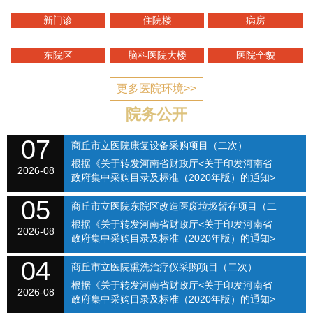
新门诊
住院楼
病房
东院区
脑科医院大楼
医院全貌
更多医院环境>>
院务公开
07
商丘市立医院康复设备采购项目（二次）
根据《关于转发河南省财政厅<关于印发河南省
SQSLYY2026-074
2026-08
政府集中采购目录及标准（2020年版）的通知>
的通知》（商财购〔2020〕1号）和《商丘市立
05
医院关于修订招标采购流程的通知》（商立院字
商丘市立医院东院区改造医废垃圾暂存项目（二
【2021】...
根据《关于转发河南省财政厅<关于印发河南省
次）（SQSLYY2026-075）
2026-08
政府集中采购目录及标准（2020年版）的通知>
的通知》（商财购〔2020〕1号）和《商丘市立
04
医院关于修订招标采购流程的通知》（商立院字
商丘市立医院熏洗治疗仪采购项目（二次）
【2021】...
根据《关于转发河南省财政厅<关于印发河南省
（SQSLYY2026-076）
2026-08
政府集中采购目录及标准（2020年版）的通知>
的通知》（商财购〔2020〕1号）和《商丘市立