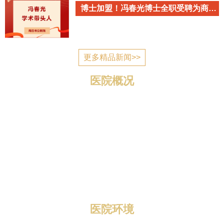
博士加盟！冯春光博士全职受聘为商丘市立医院心血管内科学术带头人
更多精品新闻>>
医院概况
商丘市立医院简介 商丘市立医院是国家为应对突发公
共卫生事件建设的一所公立医疗机构，2006年7月建成投
入使用，现已发展成为一所集医疗、教学、科研、预防、
康复、养老为一体的三级综合医院。 医院位于归德南路
与迎宾路交叉口，地理位置优越，区域优势明显，总规划
编制床位1400张，总占地面积1...
医院环境