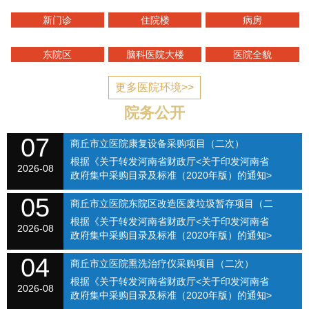
新门诊
住院楼
病房
东院区
脑科医院大楼
医院全貌
更多医院环境>>
院务公开
07
商丘市立医院康复设备采购项目（二次）
根据《关于转发河南省财政厅<关于印发河南省
SQSLYY2026-074
2026-08
政府集中采购目录及标准（2020年版）的通知>
的通知》（商财购〔2020〕1号）和《商丘市立
05
医院关于修订招标采购流程的通知》（商立院字
商丘市立医院东院区改造医废垃圾暂存项目（二
【2021】...
根据《关于转发河南省财政厅<关于印发河南省
次）（SQSLYY2026-075）
2026-08
政府集中采购目录及标准（2020年版）的通知>
的通知》（商财购〔2020〕1号）和《商丘市立
04
医院关于修订招标采购流程的通知》（商立院字
商丘市立医院熏洗治疗仪采购项目（二次）
【2021】...
根据《关于转发河南省财政厅<关于印发河南省
（SQSLYY2026-076）
2026-08
政府集中采购目录及标准（2020年版）的通知>
的通知》（商财购〔2020〕1号）和《商丘市立