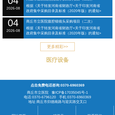
04
【2021】...
根据《关于转发河南省财政厅<关于印发河南省
（SQSLYY2026-076）
2026-08
政府集中采购目录及标准（2020年版）的通知>
的通知》（商财购〔2020〕1号）和《商丘市立
04
医院关于修订招标采购流程的通知》（商立院字
商丘市立医院腹腔镜镜头采购项目（二次）
【2021】...
根据《关于转发河南省财政厅<关于印发河南省
（SQSLYY2026-077）
2026-08
政府集中采购目录及标准（2020年版）的通知>
的通知》（商财购〔2020〕1号）和《商丘市立
医院关于修订招标采购流程的通知》（商立院字
更多精彩>>
【2021】...
医疗设备
点击免费电话咨询:0370-6960369
商丘市立医院
豫ICP备17035045号-1
电话:0370-6796120 手机:0370-6960369
地址:商丘市归德南路与迎宾路交叉口